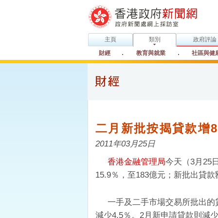
主頁
類別
政府評論
財經
教育與就業
社區與健
二月新批按揭貸款增8
2011年03月25日
香港金融管理局
今天（3月2
15.9％，至183億元；新批出貸款
一手及二手市場交易所批出的貸款
減少4.5％。2月新申請貸款則減少10