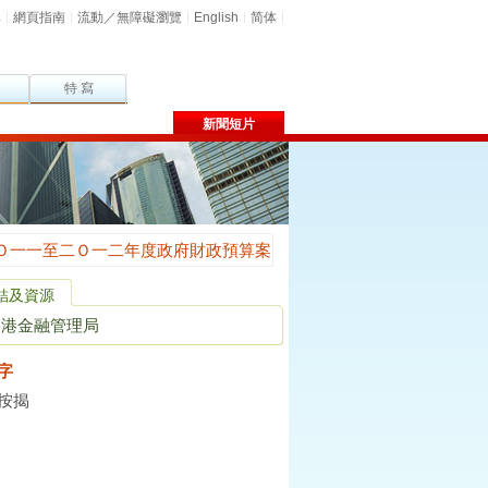
尋
網頁指南
流動／無障礙瀏覽
English
简体
特 寫
新聞短片
結及資源
香港金融管理局
字
按揭