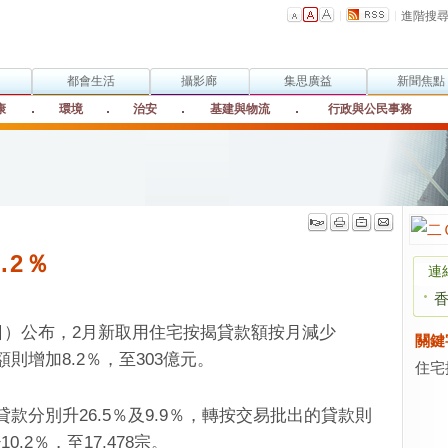
進階搜
都會生活
攝影廊
集思廣益
新聞焦點
康
環境
治安
基建與物流
行政與公民事務
.2％
連
5日）公布，2月新取用住宅按揭貸款額按月減少
關鍵
額則增加8.2％，至303億元。
住宅
分別升26.5％及9.9％，轉按交易批出的貸款則
.2％，至17,478宗。