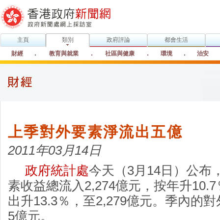
主頁
類別
政府評論
都會生活
財經
教育與就業
社區與健康
環境
治安
上季對外要素淨流出五億
2011年03月14日
政府統計處
今天（3月14日）公布
素收益總流入2,274億元，按年升10
出升13.3％，至2,279億元。季內
5億元。