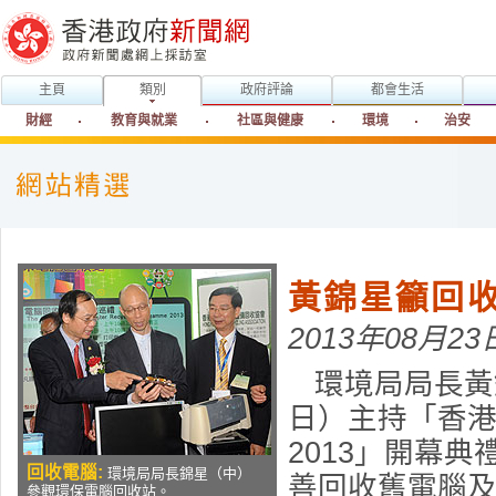
主頁
類別
政府評論
都會生活
財經
教育與就業
社區與健康
環境
治安
黃錦星籲回
2013年08月23
環境局局長黃錦
日）主持「香
2013」開幕
回收電腦:
環境局局長錦星（中）
善回收舊電腦
參觀環保電腦回收站。