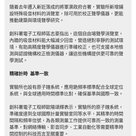
隨着去年遷入新近落成的將軍澳政府合署，實驗所新增鋪
設特殊吸音材料的消聲室，除可用於校正聲學儀器，更能
推動建築與環境聲學研究。
創科署電子工程師區志豪指出，這個自由場聲學消聲室，
內牆的吸音材料能大幅減少回音，營造絕對寧靜的測試環
境，有助高精度聲學儀器進行準確校正，也可支援本地檢
測與認證機構校正檢測儀器，讓這些機構提供更可靠的聲
學測試。
精確計
時
基準一致
實驗所也設有原子鐘系統，應用銫頻率標準配合全球定位
系統，與全球通用時間標準比對，確保基準與國際一致。
創科署電子工程師歐陽頌輝表示，實驗所的原子鐘系統，
準確度達到全球國際計量實驗室同等水平，其精準的時間
間隔和頻率信號，為各類測量工作提供可靠而一致的測量
基準，對網絡傳輸、影音同步、工業自動化等需要精準時
間控制的科技而言至關重要。