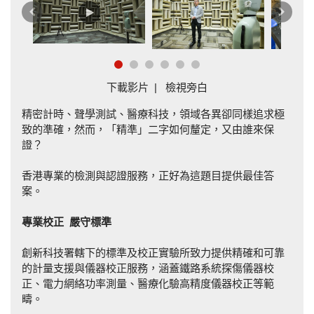
上
下
一
一
篇
篇
下載影片
|
檢視旁白
精密計時、聲學測試、醫療科技，領域各異卻同樣追求極
致的準確，然而，「精準」二字如何釐定，又由誰來保
證？
香港專業的檢測與認證服務，正好為這題目提供最佳答
案。
專業
校正
嚴守標準
創新科技署轄下的標準及校正實驗所致力提供精確和可靠
的計量支援與儀器校正服務，涵蓋鐵路系統探傷儀器校
正、電力網絡功率測量、醫療化驗高精度儀器校正等範
疇。