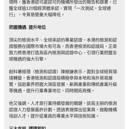
現時，獲香港認可處認可的機構所發出的報告和證書，已
獲全球逾120個經濟體承認，實現「一次測試，全球通
行」，令貿易壁壘大幅降低。
把握機遇
提升地位
頂尖的檢測水平、全球承認的專業認證，本港的檢測和認
證服務在國際市場大有可為，而香港檢測和認證局，正是
致力將香港打造為區內檢測與認證中心、引領行業把握全
球機遇的強大引擎。
創科署經理（檢測和認證）陳樹謙表示，面對全球經貿環
境轉變，香港檢測和認證局積極參與本地和海外貿易展
覽，協助業界把握大灣區發展、新興產業和傳統產業升級
等機遇，提升行業專業地位，同時開拓商機。
他又強調，人才是行業持續發展的關鍵，該局主辦的檢測
認證人力發展嘉許計劃，透過表揚傑出從業員，鼓勵機構
培訓人才，提升從業員的專業水平與技術知識。
三大支柱
環環
相
扣