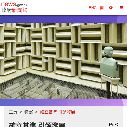
政府新聞網主頁
ENG
簡
選
切
擇
換
工
目
具
錄
主頁
特寫
確立基準 引領發展
確立基準 引領發展