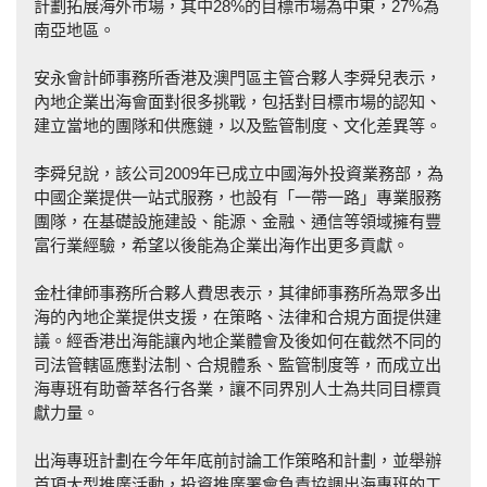
計劃拓展海外市場，其中28%的目標市場為中東，27%為
南亞地區。
安永會計師事務所香港及澳門區主管合夥人李舜兒表示，
內地企業出海會面對很多挑戰，包括對目標市場的認知、
建立當地的團隊和供應鏈，以及監管制度、文化差異等。
李舜兒說，該公司2009年已成立中國海外投資業務部，為
中國企業提供一站式服務，也設有「一帶一路」專業服務
團隊，在基礎設施建設、能源、金融、通信等領域擁有豐
富行業經驗，希望以後能為企業出海作出更多貢獻。
金杜律師事務所合夥人費思表示，其律師事務所為眾多出
海的內地企業提供支援，在策略、法律和合規方面提供建
議。經香港出海能讓內地企業體會及後如何在截然不同的
司法管轄區應對法制、合規體系、監管制度等，而成立出
海專班有助薈萃各行各業，讓不同界別人士為共同目標貢
獻力量。
出海專班計劃在今年年底前討論工作策略和計劃，並舉辦
首項大型推廣活動，投資推廣署會負責協調出海專班的工