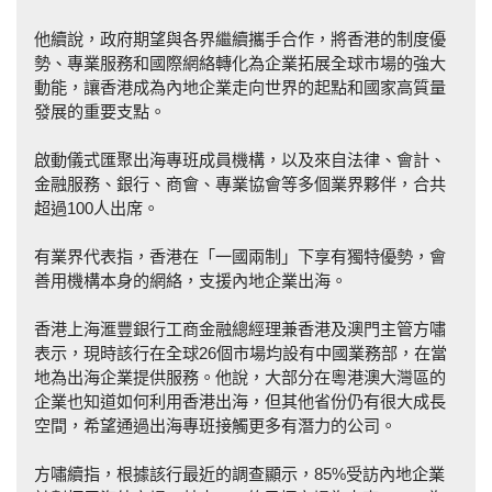
他續說，政府期望與各界繼續攜手合作，將香港的制度優
勢、專業服務和國際網絡轉化為企業拓展全球市場的強大
動能，讓香港成為內地企業走向世界的起點和國家高質量
發展的重要支點。
啟動儀式匯聚出海專班成員機構，以及來自法律、會計、
金融服務、銀行、商會、專業協會等多個業界夥伴，合共
超過100人出席。
有業界代表指，香港在「一國兩制」下享有獨特優勢，會
善用機構本身的網絡，支援內地企業出海。
香港上海滙豐銀行工商金融總經理兼香港及澳門主管方嘯
表示，現時該行在全球26個市場均設有中國業務部，在當
地為出海企業提供服務。他說，大部分在粵港澳大灣區的
企業也知道如何利用香港出海，但其他省份仍有很大成長
空間，希望通過出海專班接觸更多有潛力的公司。
方嘯續指，根據該行最近的調查顯示，85%受訪內地企業