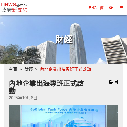
政府新聞網主頁
ENG
簡
選
切
擇
換
工
目
具
錄
財經
主頁
財經
內地企業出海專班正式啟動
內地企業出海專班正式啟
動
2025年10月6日