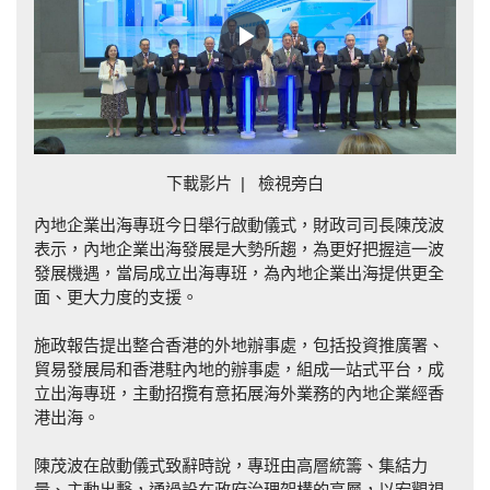
Play
Video
下載影片
|
檢視旁白
內地企業出海專班今日舉行啟動儀式，財政司司長陳茂波
表示，內地企業出海發展是大勢所趨，為更好把握這一波
發展機遇，當局成立出海專班，為內地企業出海提供更全
面、更大力度的支援。
施政報告提出整合香港的外地辦事處，包括投資推廣署、
貿易發展局和香港駐內地的辦事處，組成一站式平台，成
立出海專班，主動招攬有意拓展海外業務的內地企業經香
港出海。
陳茂波在啟動儀式致辭時說，專班由高層統籌、集結力
量、主動出擊，通過設在政府治理架構的高層，以宏觀視