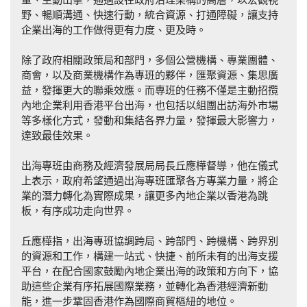
野、暢順溝通、快速行動，統合資源、打通障礙，讓支持
企業出海的工作做得更有力度、更及時。
除了政府相關政策局和部門，多個公營機構、專業團體、
商會，以及商業機構作為專班的夥伴，匯聚資源、集思廣
益，發揮更大的聯乘效應。而專班的任務不僅是主動招攬
內地企業利用香港平台出海，也包括以組團出訪海外市場
等多樣化方式，發動和集結各界力量，發揮最大影響力，
達致最佳效果。
出海專班由商務及經濟發展局局長丘應樺督導，他在儀式
上表示，政府希望通過出海專班匯聚各方專業力量，將企
業的潛力轉化為實際成果，讓更多內地企業以香港為跳
板，有序成功走向世界。
丘應樺指，出海專班協調跨局、跨部門、跨機構、跨界別
的資源和工作，構建一站式、快捷、前所未有的出海支援
平台，在配合國家鼓勵內地企業出海的政策和方向下，協
助這些企業有序拓展國際業務，並轉化為香港經濟新動
能，進一步鞏固香港作為國際商貿樞紐的地位。