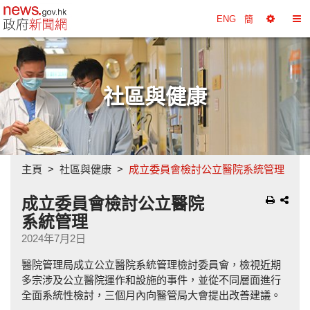
政府新聞網主頁
ENG
簡
選
切
擇
換
工
目
具
錄
社區與健康
主頁
社區與健康
成立委員會檢討公立醫院系統管理
成立委員會檢討公立醫院
系統管理
2024年7月2日
醫院管理局成立公立醫院系統管理檢討委員會，檢視近期
多宗涉及公立醫院運作和設施的事件，並從不同層面進行
全面系統性檢討，三個月內向醫管局大會提出改善建議。