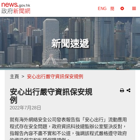
政府新聞網主頁
ENG
簡
選
切
擇
換
工
目
具
錄
新聞速遞
主頁
安心出行嚴守資訊保安規例
安心出行嚴守資訊保安規
例
2022年7月28日
就有海外網絡安全公司發表報告指「安心出行」流動應用
程式存在安全問題，政府資訊科技總監辦公室堅決反對，
指報告內容不盡不實和不公道，強調該程式嚴格遵守政府