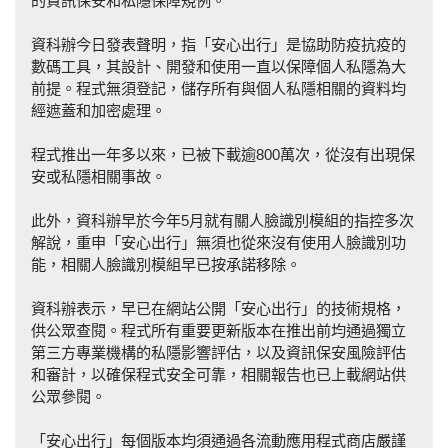
的資訊保安和私隱保障規例。
資科辦今日發表聲明，指「安心出行」是協助防疫抗疫的
數碼工具，其設計、開發和使用一直以保障個人私隱為大
前提。程式無須登記，儲存所有與個人私隱相關的資料均
經遮蓋和加密處理。
程式推出一年多以來，已被下載逾800萬次，從沒有出現保
安或私隱相關事故。
此外，資科辦早於今年5月就有關人臉識別模組的指控多次
解說，重申「安心出行」無須也從來沒有使用人臉識別功
能，相關人臉識別模組早已按承諾移除。
資科辦表示，早已在網站公開「安心出行」的技術規格，
供公眾查閱。程式所有重要更新版本在推出前均通過獨立
第三方專業機構的私隱影響評估，以及資訊保安風險評估
和審計，以確保程式安全可靠，相關報告也已上載網站供
公眾參閱。
「安心出行」每個版本均須通過各流動應用程式商店嚴謹